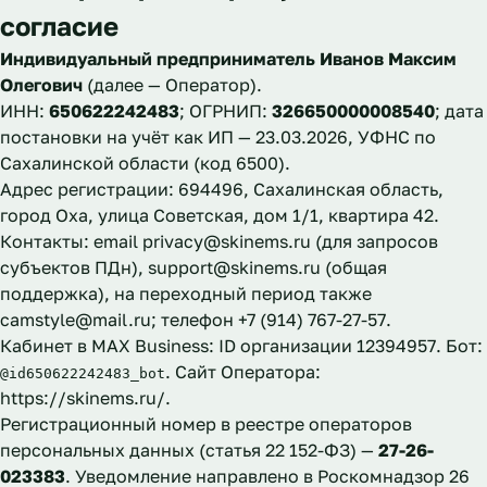
согласие
Индивидуальный предприниматель Иванов Максим
Олегович
(далее — Оператор).
ИНН:
650622242483
; ОГРНИП:
326650000008540
; дата
постановки на учёт как ИП — 23.03.2026, УФНС по
Сахалинской области (код 6500).
Адрес регистрации: 694496, Сахалинская область,
город Оха, улица Советская, дом 1/1, квартира 42.
Контакты: email
privacy@skinems.ru
(для запросов
субъектов ПДн),
support@skinems.ru
(общая
поддержка), на переходный период также
camstyle@mail.ru
; телефон +7 (914) 767-27-57.
Кабинет в MAX Business: ID организации 12394957. Бот:
. Сайт Оператора:
@id650622242483_bot
https://skinems.ru/
.
Регистрационный номер в реестре операторов
персональных данных (статья 22 152-ФЗ) —
27-26-
023383
. Уведомление направлено в Роскомнадзор 26